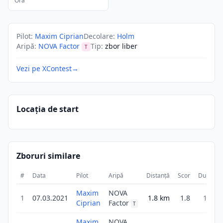
Ora
Pilot
:
Maxim Ciprian
Decolare
:
Holm
Aripă
:
NOVA Factor
Tip
:
zbor liber
T
Vezi pe XContest
→
Locația de start
Zboruri similare
#
Data
Pilot
Aripă
Distanță
Scor
Durată
Maxim
NOVA
1
07.03.2021
1.8
km
1.8
13m
Ciprian
Factor
T
Maxim
NOVA