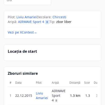
Ora
Pilot
:
Liviu Amariei
Decolare
:
Chircesti
Aripă
:
AIRWAVE Sport 4
Tip
:
zbor liber
B
Vezi pe XContest
→
Locația de start
Zboruri similare
#
Data
Pilot
Aripă
Distanță
Scor
Durată
AIRWAVE
Liviu
1
22.12.2015
Sport
1.3
km
1.3
32m
Amariei
4
B