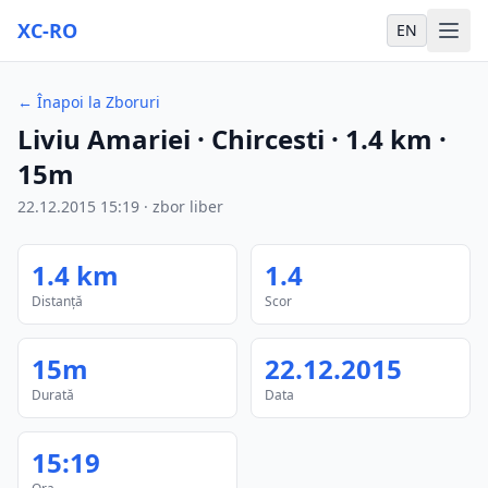
XC-RO
EN
←
Înapoi la Zboruri
Liviu Amariei
· Chircesti
·
1.4
km
·
15m
22.12.2015
15:19
·
zbor liber
1.4
km
1.4
Distanță
Scor
15m
22.12.2015
Durată
Data
15:19