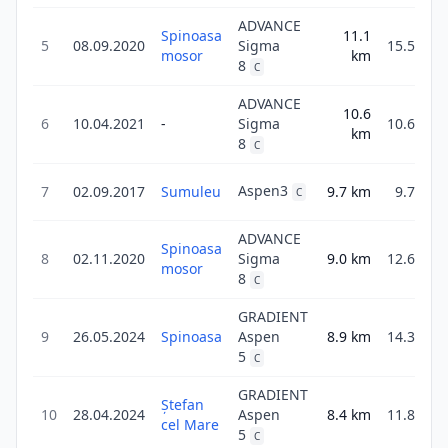
ADVANCE
Spinoasa
11.1
5
08.09.2020
Sigma
15.5
mosor
km
8
C
ADVANCE
10.6
6
10.04.2021
-
Sigma
10.6
km
8
C
Aspen3
7
02.09.2017
Sumuleu
9.7
km
9.7
C
ADVANCE
Spinoasa
8
02.11.2020
Sigma
9.0
km
12.6
mosor
8
C
GRADIENT
9
26.05.2024
Spinoasa
Aspen
8.9
km
14.3
5
C
GRADIENT
Ștefan
10
28.04.2024
Aspen
8.4
km
11.8
cel Mare
5
C