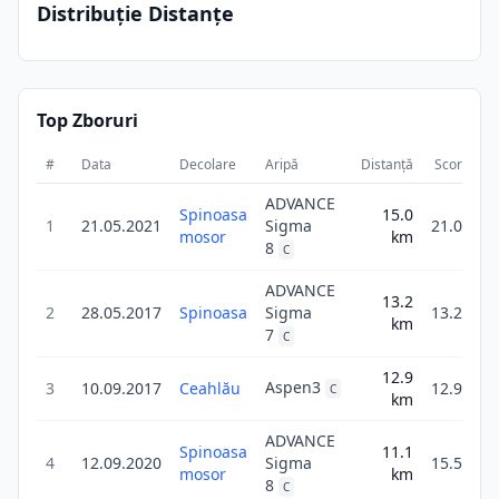
Distribuție Distanțe
Top Zboruri
#
Data
Decolare
Aripă
Distanță
Scor
Du
ADVANCE
Spinoasa
15.0
1
21.05.2021
Sigma
21.0
mosor
km
8
C
ADVANCE
13.2
2
28.05.2017
Spinoasa
Sigma
13.2
km
7
C
12.9
Aspen3
3
10.09.2017
Ceahlău
12.9
C
km
ADVANCE
Spinoasa
11.1
4
12.09.2020
Sigma
15.5
mosor
km
8
C