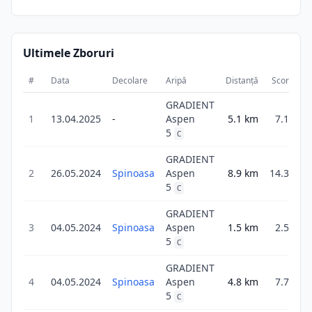
Ultimele Zboruri
#
Data
Decolare
Aripă
Distanță
Scor
Du
GRADIENT
1
13.04.2025
-
Aspen
5.1
km
7.1
5
C
GRADIENT
2
26.05.2024
Spinoasa
Aspen
8.9
km
14.3
5
C
GRADIENT
3
04.05.2024
Spinoasa
Aspen
1.5
km
2.5
5
C
GRADIENT
4
04.05.2024
Spinoasa
Aspen
4.8
km
7.7
5
C