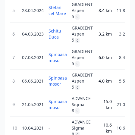
GRADIENT
Ștefan
5
28.04.2024
Aspen
8.4
km
11.8
cel Mare
5
C
GRADIENT
Schitu
6
04.03.2023
Aspen
3.2
km
3.2
Duca
5
C
GRADIENT
Spinoasa
7
07.08.2021
Aspen
6.0
km
8.4
mosor
5
C
GRADIENT
Spinoasa
8
06.06.2021
Aspen
4.0
km
5.5
mosor
5
C
ADVANCE
Spinoasa
15.0
9
21.05.2021
Sigma
21.0
mosor
km
8
C
ADVANCE
10.6
10
10.04.2021
-
Sigma
10.6
km
8
C