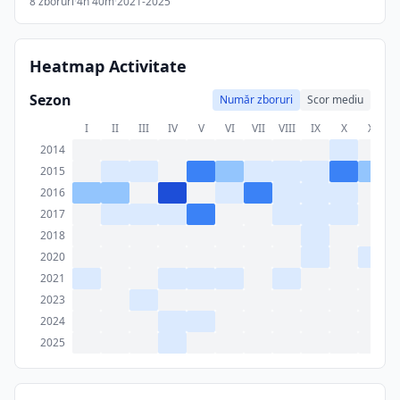
8
zboruri
·
4h 40m
·
2021-2025
Heatmap Activitate
Sezon
Număr zboruri
Scor mediu
I
II
III
IV
V
VI
VII
VIII
IX
X
XI
X
2014
2015
2016
2017
2018
2020
2021
2023
2024
2025