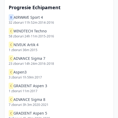
Progresie Echipament
AIRWAVE Sport 4
B
32
zboruri
·
11h 52m
·
2014-2016
WINDTECH Techno
C
58
zboruri
·
24h 11m
·
2015-2016
NIVIUK Artik 4
C
1
zboruri
·
36m
·
2015
ADVANCE Sigma 7
C
23
zboruri
·
14h 24m
·
2016-2018
Aspen3
C
3
zboruri
·
1h 59m
·
2017
GRADIENT Aspen 3
C
1
zboruri
·
11m
·
2017
ADVANCE Sigma 8
C
7
zboruri
·
3h 3m
·
2020-2021
GRADIENT Aspen 5
C