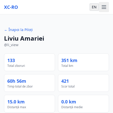
XC-RO
EN
←
Înapoi la Piloți
Liviu Amariei
@
li_view
133
351 km
Total zboruri
Total km
60h 56m
421
Timp total de zbor
Scor total
15.0 km
0.0 km
Distanță max
Distanță medie