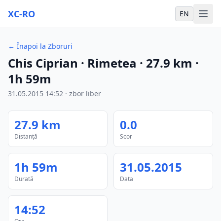
XC-RO
EN
←
Înapoi la Zboruri
Chis Ciprian
· Rimetea
·
27.9
km
·
1h 59m
31.05.2015
14:52
·
zbor liber
27.9
km
0.0
Distanță
Scor
1h 59m
31.05.2015
Durată
Data
14:52