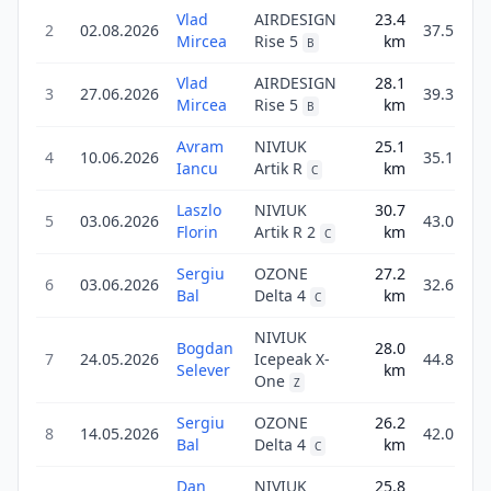
Vlad
AIRDESIGN
23.4
2
02.08.2026
37.5
Mircea
Rise 5
km
B
Vlad
AIRDESIGN
28.1
3
27.06.2026
39.3
Mircea
Rise 5
km
B
Avram
NIVIUK
25.1
4
10.06.2026
35.1
Iancu
Artik R
km
C
Laszlo
NIVIUK
30.7
5
03.06.2026
43.0
Florin
Artik R 2
km
C
Sergiu
OZONE
27.2
6
03.06.2026
32.6
Bal
Delta 4
km
C
NIVIUK
Bogdan
28.0
7
24.05.2026
Icepeak X-
44.8
Selever
km
One
Z
Sergiu
OZONE
26.2
8
14.05.2026
42.0
Bal
Delta 4
km
C
Dan
NIVIUK
25.8