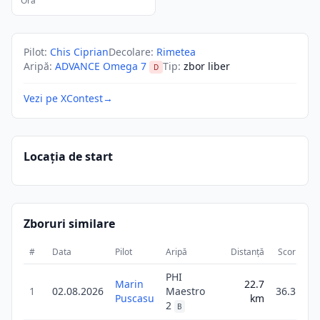
Ora
Pilot
:
Chis Ciprian
Decolare
:
Rimetea
Aripă
:
ADVANCE Omega 7
Tip
:
zbor liber
D
Vezi pe XContest
→
Locația de start
Zboruri similare
#
Data
Pilot
Aripă
Distanță
Scor
Du
PHI
Marin
22.7
1
02.08.2026
Maestro
36.3
Puscasu
km
2
B