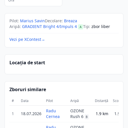
Ora
Pilot
:
Marius Savin
Decolare
:
Breaza
Aripă
:
GRADIENT Bright 4/Impuls 4
Tip
:
zbor liber
A
Vezi pe XContest
→
Locația de start
Zboruri similare
#
Data
Pilot
Aripă
Distanță
Scor
D
Radu
OZONE
1
18.07.2026
1.9
km
1.9
Cernea
Rush 6
B
Radu
OZONE