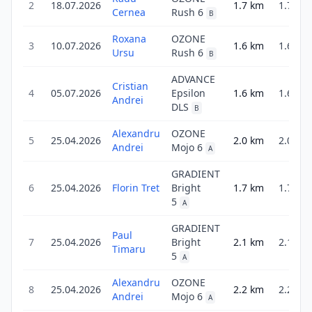
2
18.07.2026
1.7
km
1.7
Cernea
Rush 6
B
Roxana
OZONE
3
10.07.2026
1.6
km
1.6
Ursu
Rush 6
B
ADVANCE
Cristian
4
05.07.2026
Epsilon
1.6
km
1.6
Andrei
DLS
B
Alexandru
OZONE
5
25.04.2026
2.0
km
2.0
Andrei
Mojo 6
A
GRADIENT
6
25.04.2026
Florin Tret
Bright
1.7
km
1.7
5
A
GRADIENT
Paul
7
25.04.2026
Bright
2.1
km
2.1
Timaru
5
A
Alexandru
OZONE
8
25.04.2026
2.2
km
2.2
Andrei
Mojo 6
A