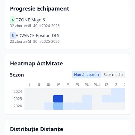
Progresie Echipament
OZONE Mojo 6
A
32
zboruri
·
8h 40m
·
2024-2026
ADVANCE Epsilon DLS
B
23
zboruri
·
5h 30m
·
2025-2026
Heatmap Activitate
Sezon
Număr zboruri
Scor mediu
I
II
III
IV
V
VI
VII
VIII
IX
X
XI
X
2024
2025
2026
Distribuție Distanțe