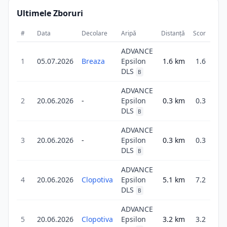
Ultimele Zboruri
#
Data
Decolare
Aripă
Distanță
Scor
Dura
ADVANCE
1
05.07.2026
Breaza
Epsilon
1.6
km
1.6
1
DLS
B
ADVANCE
2
20.06.2026
-
Epsilon
0.3
km
0.3
DLS
B
ADVANCE
3
20.06.2026
-
Epsilon
0.3
km
0.3
DLS
B
ADVANCE
4
20.06.2026
Clopotiva
Epsilon
5.1
km
7.2
5
DLS
B
ADVANCE
5
20.06.2026
Clopotiva
Epsilon
3.2
km
3.2