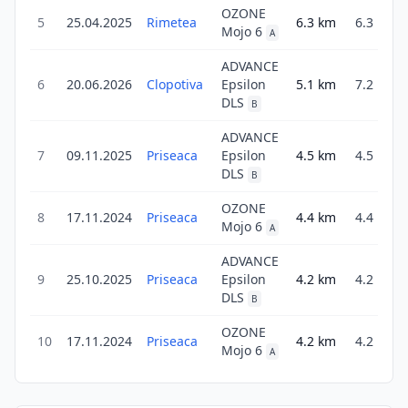
OZONE
5
25.04.2025
Rimetea
6.3
km
6.3
5
Mojo 6
A
ADVANCE
6
20.06.2026
Clopotiva
Epsilon
5.1
km
7.2
5
DLS
B
ADVANCE
7
09.11.2025
Priseaca
Epsilon
4.5
km
4.5
1
DLS
B
OZONE
8
17.11.2024
Priseaca
4.4
km
4.4
3
Mojo 6
A
ADVANCE
9
25.10.2025
Priseaca
Epsilon
4.2
km
4.2
1
DLS
B
OZONE
10
17.11.2024
Priseaca
4.2
km
4.2
1
Mojo 6
A