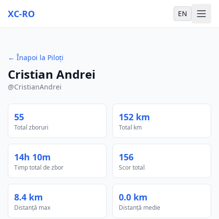
XC-RO
EN
←
Înapoi la Piloți
Cristian Andrei
@
CristianAndrei
55
152 km
Total zboruri
Total km
14h 10m
156
Timp total de zbor
Scor total
8.4 km
0.0 km
Distanță max
Distanță medie