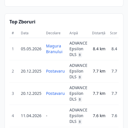
Top Zboruri
#
Data
Decolare
Aripă
Distanță
Scor
Dur
ADVANCE
Magura
1
05.05.2026
Epsilon
8.4
km
8.4
3
Branului
DLS
B
ADVANCE
2
20.12.2025
Postavaru
Epsilon
7.7
km
7.7
1
DLS
B
ADVANCE
3
20.12.2025
Postavaru
Epsilon
7.7
km
7.7
1
DLS
B
ADVANCE
4
11.04.2026
-
Epsilon
7.6
km
7.6
1
DLS
B