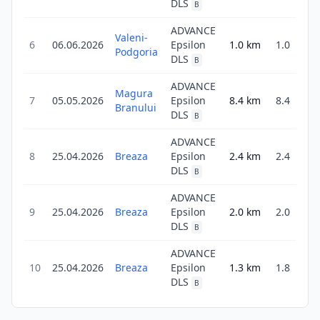
DLS
B
ADVANCE
Valeni-
6
06.06.2026
Epsilon
1.0
km
1.0
Podgoria
DLS
B
ADVANCE
Magura
7
05.05.2026
Epsilon
8.4
km
8.4
3
Branului
DLS
B
ADVANCE
8
25.04.2026
Breaza
Epsilon
2.4
km
2.4
1
DLS
B
ADVANCE
9
25.04.2026
Breaza
Epsilon
2.0
km
2.0
1
DLS
B
ADVANCE
10
25.04.2026
Breaza
Epsilon
1.3
km
1.8
DLS
B