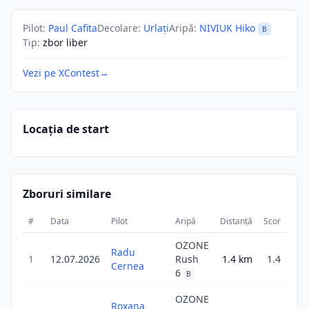
Pilot
:
Paul Cafita
Decolare
:
Urlați
Aripă
:
NIVIUK Hiko
B
Tip
:
zbor liber
Vezi pe XContest
→
Locația de start
Zboruri similare
#
Data
Pilot
Aripă
Distanță
Scor
Dur
OZONE
Radu
1
12.07.2026
Rush
1.4
km
1.4
3
Cernea
6
B
OZONE
Roxana