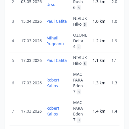
2
03.05.2026
Rush
1.3
km
2.0
2
Ursu
6
B
NIVIUK
3
15.04.2026
Paul Cafita
1.0
km
1.0
Hiko
B
OZONE
Mihail
4
17.03.2026
Delta
1.2
km
1.9
2
Rugeanu
4
C
NIVIUK
5
17.03.2026
Paul Cafita
1.1
km
1.1
Hiko
B
MAC
Robert
PARA
6
17.03.2026
1.3
km
1.3
Kallos
Eden
7
B
MAC
Robert
PARA
7
17.03.2026
1.4
km
1.4
Kallos
Eden
7
B