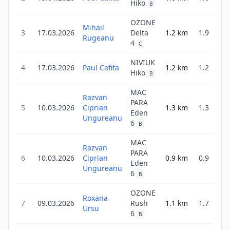
Hiko
B
OZONE
Mihail
3
17.03.2026
Delta
1.2
km
1.9
2
Rugeanu
4
C
NIVIUK
4
17.03.2026
Paul Cafita
1.2
km
1.2
1
Hiko
B
MAC
Razvan
PARA
5
10.03.2026
Ciprian
1.3
km
1.3
Eden
Ungureanu
6
B
MAC
Razvan
PARA
6
10.03.2026
Ciprian
0.9
km
0.9
Eden
Ungureanu
6
B
OZONE
Roxana
7
09.03.2026
Rush
1.1
km
1.7
2
Ursu
6
B