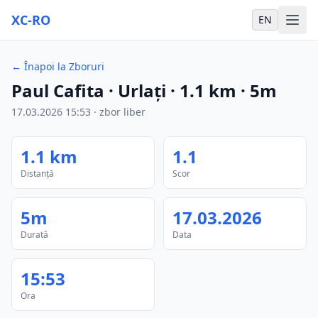
XC-RO
EN
←
Înapoi la Zboruri
Paul Cafita
· Urlați
·
1.1
km
·
5m
17.03.2026
15:53
·
zbor liber
1.1
km
1.1
Distanță
Scor
5m
17.03.2026
Durată
Data
15:53
Ora