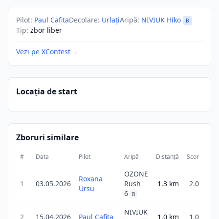
Pilot
:
Paul Cafita
Decolare
:
Urlați
Aripă
:
NIVIUK Hiko
B
Tip
:
zbor liber
Vezi pe XContest
→
Locația de start
Zboruri similare
#
Data
Pilot
Aripă
Distanță
Scor
Dur
OZONE
Roxana
1
03.05.2026
Rush
1.3
km
2.0
2
Ursu
6
B
NIVIUK
2
15.04.2026
Paul Cafita
1.0
km
1.0