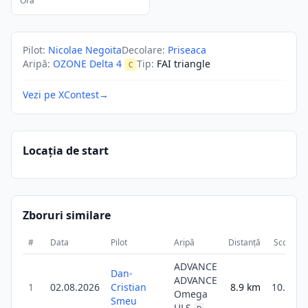
Ora
Pilot
:
Nicolae Negoita
Decolare
:
Priseaca
Aripă
:
OZONE Delta 4
Tip
:
FAI triangle
C
Vezi pe XContest
→
Locația de start
Zboruri similare
#
Data
Pilot
Aripă
Distanță
Scor
D
ADVANCE
Dan-
ADVANCE
1
02.08.2026
Cristian
8.9
km
10.7
Omega
Smeu
ULS