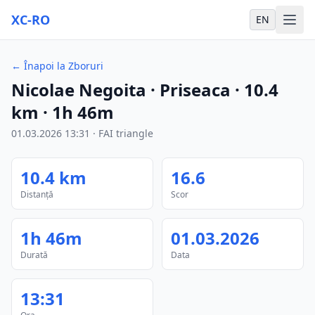
XC-RO
EN
←
Înapoi la Zboruri
Nicolae Negoita
· Priseaca
·
10.4
km
·
1h 46m
01.03.2026
13:31
·
FAI triangle
10.4
km
16.6
Distanță
Scor
1h 46m
01.03.2026
Durată
Data
13:31