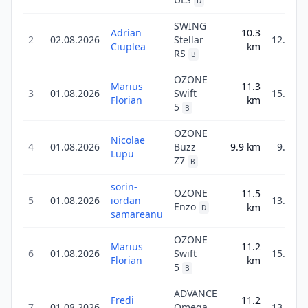
D
SWING
Adrian
10.3
2
02.08.2026
Stellar
12.3
Ciuplea
km
RS
B
OZONE
Marius
11.3
3
01.08.2026
Swift
15.8
Florian
km
5
B
OZONE
Nicolae
4
01.08.2026
Buzz
9.9
km
9.9
Lupu
Z7
B
sorin-
OZONE
11.5
5
01.08.2026
iordan
13.8
Enzo
km
D
samareanu
OZONE
Marius
11.2
6
01.08.2026
Swift
15.7
Florian
km
5
B
ADVANCE
Fredi
11.2
7
01.08.2026
Omega
13.4