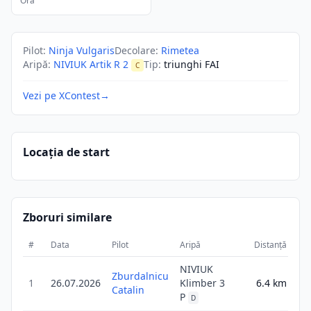
Ora
Pilot
:
Ninja Vulgaris
Decolare
:
Rimetea
Aripă
:
NIVIUK Artik R 2
Tip
:
triunghi FAI
C
Vezi pe XContest
→
Locația de start
Zboruri similare
#
Data
Pilot
Aripă
Distanță
Sc
NIVIUK
Zburdalnicu
1
26.07.2026
Klimber 3
6.4
km
8
Catalin
P
D