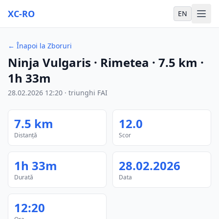
XC-RO
EN
←
Înapoi la Zboruri
Ninja Vulgaris
· Rimetea
·
7.5
km
·
1h 33m
28.02.2026
12:20
·
triunghi FAI
7.5
km
12.0
Distanță
Scor
1h 33m
28.02.2026
Durată
Data
12:20