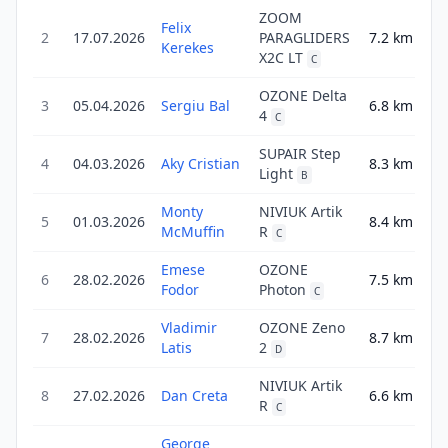
ZOOM
Felix
2
17.07.2026
PARAGLIDERS
7.2
km
11
Kerekes
X2C LT
C
OZONE Delta
3
05.04.2026
Sergiu Bal
6.8
km
6
4
C
SUPAIR Step
4
04.03.2026
Aky Cristian
8.3
km
13
Light
B
Monty
NIVIUK Artik
5
01.03.2026
8.4
km
11
McMuffin
R
C
Emese
OZONE
6
28.02.2026
7.5
km
7
Fodor
Photon
C
Vladimir
OZONE Zeno
7
28.02.2026
8.7
km
14
Latis
2
D
NIVIUK Artik
8
27.02.2026
Dan Creta
6.6
km
7
R
C
George