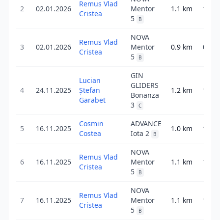
Remus Vlad
2
02.01.2026
Mentor
1.1
km
1.1
Cristea
5
B
NOVA
Remus Vlad
3
02.01.2026
Mentor
0.9
km
0.9
Cristea
5
B
GIN
Lucian
GLIDERS
4
24.11.2025
Ștefan
1.2
km
1.9
Bonanza
Garabet
3
C
Cosmin
ADVANCE
5
16.11.2025
1.0
km
1.6
Costea
Iota 2
B
NOVA
Remus Vlad
6
16.11.2025
Mentor
1.1
km
1.1
Cristea
5
B
NOVA
Remus Vlad
7
16.11.2025
Mentor
1.1
km
1.1
Cristea
5
B