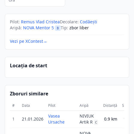
Ora
Pilot
:
Remus Vlad Cristea
Decolare
:
Codăești
Aripă
:
NOVA Mentor 5
Tip
:
zbor liber
B
Vezi pe XContest
→
Locația de start
Zboruri similare
#
Data
Pilot
Aripă
Distanță
Scor
Vasea
NIVIUK
1
21.01.2026
0.9
km
1.4
Ursache
Artik R
C
NOVA