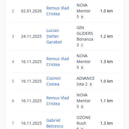
NOVA
Remus Vlad
2
02.01.2026
Mentor
1.0
km
1.0
Cristea
5
B
GIN
Lucian
GLIDERS
3
24.11.2025
Ștefan
1.2
km
1.9
Bonanza
Garabet
3
C
NOVA
Remus Vlad
4
16.11.2025
Mentor
1.3
km
1.3
Cristea
5
B
Cosmin
ADVANCE
5
16.11.2025
1.0
km
1.6
Costea
Iota 2
B
NOVA
Remus Vlad
6
16.11.2025
Mentor
1.1
km
1.1
Cristea
5
B
OZONE
Gabriel
7
16.11.2025
Rush
1.3
km
1.3
Belcescu
6