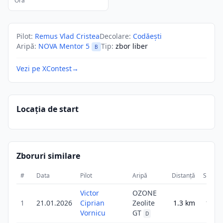
Ora
Pilot
:
Remus Vlad Cristea
Decolare
:
Codăești
Aripă
:
NOVA Mentor 5
Tip
:
zbor liber
B
Vezi pe XContest
→
Locația de start
Zboruri similare
#
Data
Pilot
Aripă
Distanță
Scor
Victor
OZONE
1
21.01.2026
Ciprian
Zeolite
1.3
km
1.3
Vornicu
GT
D