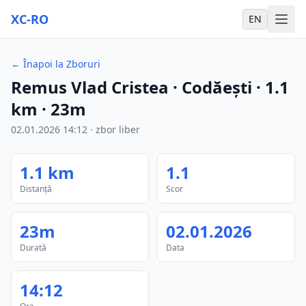
XC-RO
EN
←
Înapoi la Zboruri
Remus Vlad Cristea
· Codăești
·
1.1
km
·
23m
02.01.2026
14:12
·
zbor liber
1.1
km
1.1
Distanță
Scor
23m
02.01.2026
Durată
Data
14:12