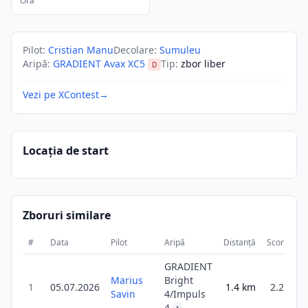
Ora
Pilot
:
Cristian Manu
Decolare
:
Sumuleu
Aripă
:
GRADIENT Avax XC5
Tip
:
zbor liber
D
Vezi pe XContest
→
Locația de start
Zboruri similare
#
Data
Pilot
Aripă
Distanță
Scor
Du
GRADIENT
Marius
Bright
1
05.07.2026
1.4
km
2.2
Savin
4/Impuls
4