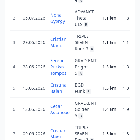
A
ADVANCE
Nona
2
05.07.2026
Theta
1.1
km
1.8
Gyorgy
ULS
B
TRIPLE
Cristian
3
29.06.2026
SEVEN
1.1
km
1.1
Manu
Rook 3
B
Ferenc
GRADIENT
4
28.06.2026
Puskas
Bright
1.3
km
1.3
Tompos
5
A
Cristina
BGD
5
13.06.2026
1.3
km
1.3
Balan
Punk
B
GRADIENT
Cezar
6
13.06.2026
Golden
1.4
km
1.9
Astanoae
5
B
TRIPLE
Cristian
7
09.06.2026
SEVEN
1.3
km
1.3
Manu
Rook 3