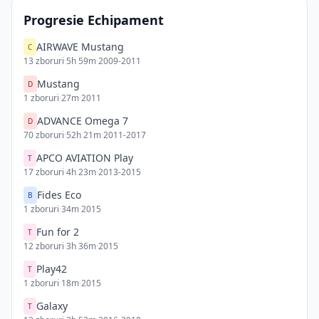
Progresie Echipament
AIRWAVE Mustang
C
13
zboruri
·
5h 59m
·
2009-2011
Mustang
D
1
zboruri
·
27m
·
2011
ADVANCE Omega 7
D
70
zboruri
·
52h 21m
·
2011-2017
APCO AVIATION Play
T
17
zboruri
·
4h 23m
·
2013-2015
Fides Eco
B
1
zboruri
·
34m
·
2015
Fun for 2
T
12
zboruri
·
3h 36m
·
2015
Play42
T
1
zboruri
·
18m
·
2015
Galaxy
T