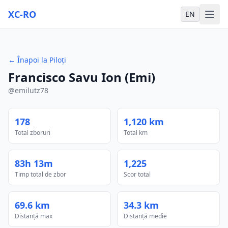
XC-RO
EN
←
Înapoi la Piloți
Francisco Savu Ion (Emi)
@
emilutz78
178
1,120 km
Total zboruri
Total km
83h 13m
1,225
Timp total de zbor
Scor total
69.6 km
34.3 km
Distanță max
Distanță medie