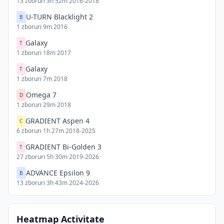
13
zboruri
·
3h 52m
·
2016-2018
U-TURN Blacklight 2
B
1
zboruri
·
9m
·
2016
Galaxy
T
1
zboruri
·
18m
·
2017
Galaxy
T
1
zboruri
·
7m
·
2018
Omega 7
D
1
zboruri
·
29m
·
2018
GRADIENT Aspen 4
C
6
zboruri
·
1h 27m
·
2018-2025
GRADIENT Bi-Golden 3
T
27
zboruri
·
5h 30m
·
2019-2026
ADVANCE Epsilon 9
B
13
zboruri
·
3h 43m
·
2024-2026
Heatmap Activitate