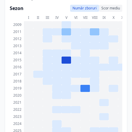
Sezon
Număr zboruri
Scor mediu
I
II
III
IV
V
VI
VII
VIII
IX
X
XI
X
2009
2011
2012
2013
2014
2015
2016
2017
2018
2019
2020
2021
2022
2023
2024
2025