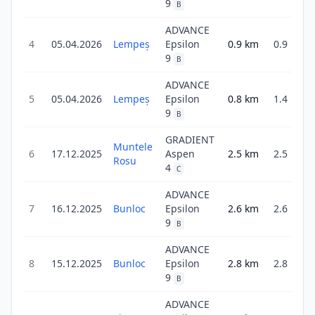
9
B
ADVANCE
4
05.04.2026
Lempeş
Epsilon
0.9
km
0.9
2
9
B
ADVANCE
5
05.04.2026
Lempeş
Epsilon
0.8
km
1.4
1
9
B
GRADIENT
Muntele
6
17.12.2025
Aspen
2.5
km
2.5
Rosu
4
C
ADVANCE
7
16.12.2025
Bunloc
Epsilon
2.6
km
2.6
9
B
ADVANCE
8
15.12.2025
Bunloc
Epsilon
2.8
km
2.8
9
B
ADVANCE