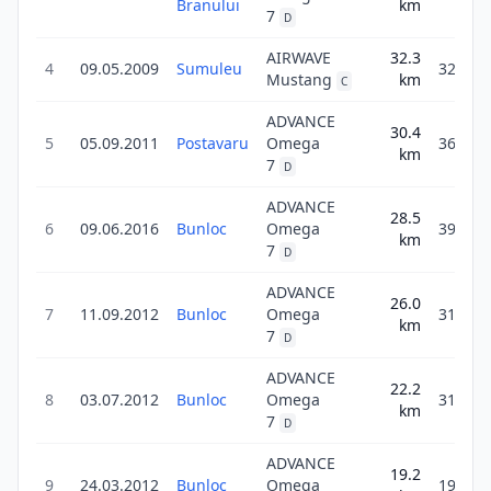
Branului
km
7
D
AIRWAVE
32.3
4
09.05.2009
Sumuleu
32.3
Mustang
km
C
ADVANCE
30.4
5
05.09.2011
Postavaru
Omega
36.4
km
7
D
ADVANCE
28.5
6
09.06.2016
Bunloc
Omega
39.9
km
7
D
ADVANCE
26.0
7
11.09.2012
Bunloc
Omega
31.2
km
7
D
ADVANCE
22.2
8
03.07.2012
Bunloc
Omega
31.0
km
7
D
ADVANCE
19.2
9
24.03.2012
Bunloc
Omega
19.2