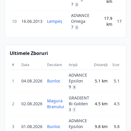
km
7
D
ADVANCE
17.9
10
16.06.2013
Lempeş
Omega
17.9
km
7
D
Ultimele Zboruri
#
Data
Decolare
Aripă
Distanță
Scor
Dur
ADVANCE
1
04.08.2026
Bunloc
Epsilon
5.1
km
5.1
2
9
B
GRADIENT
Magura
2
02.08.2026
Bi-Golden
4.5
km
4.5
1
Branului
3
T
ADVANCE
3
01.08.2026
Bunloc
Epsilon
9.8
km
9.8
3