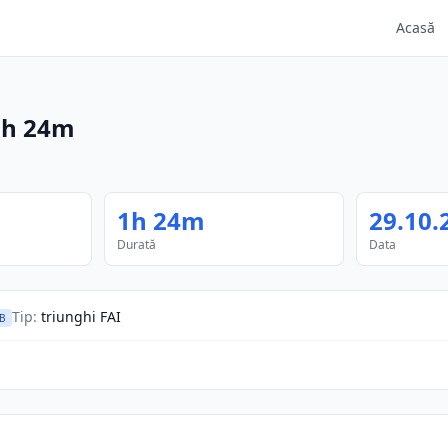
Acasă
1h 24m
1h 24m
29.10.
Durată
Data
Tip
:
triunghi FAI
B