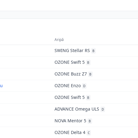
Aripă
SWING Stellar RS
B
OZONE Swift 5
B
OZONE Buzz Z7
B
nu
OZONE Enzo
D
OZONE Swift 5
B
ADVANCE Omega ULS
D
NOVA Mentor 5
B
OZONE Delta 4
C