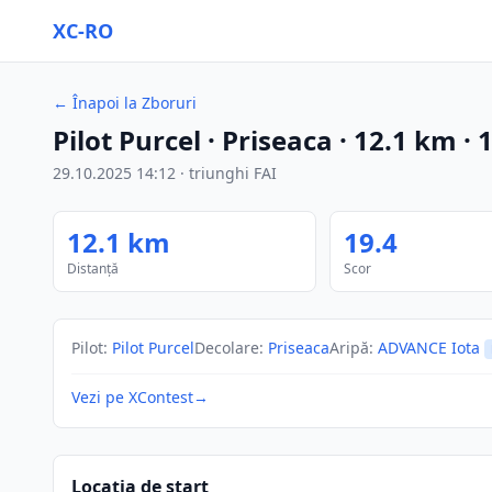
XC-RO
←
Înapoi la Zboruri
Pilot Purcel
· Priseaca
·
12.1
km
·
29.10.2025
14:12
·
triunghi FAI
12.1
km
19.4
Distanță
Scor
Pilot
:
Pilot Purcel
Decolare
:
Priseaca
Aripă
:
ADVANCE Iota
Vezi pe XContest
→
Locația de start