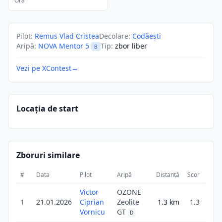
Ora
Pilot
:
Remus Vlad Cristea
Decolare
:
Codăești
Aripă
:
NOVA Mentor 5
Tip
:
zbor liber
B
Vezi pe XContest
→
Locația de start
Zboruri similare
#
Data
Pilot
Aripă
Distanță
Scor
Dura
Victor
OZONE
1
21.01.2026
Ciprian
Zeolite
1.3
km
1.3
3
Vornicu
GT
D