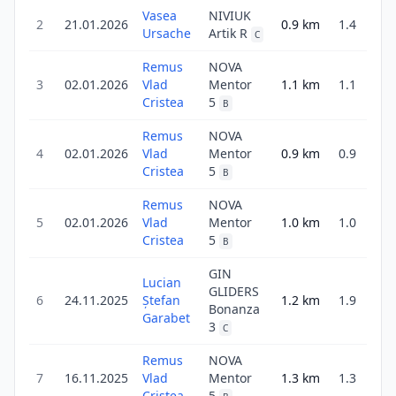
Vasea
NIVIUK
2
21.01.2026
0.9
km
1.4
Ursache
Artik R
3
C
Remus
NOVA
3
02.01.2026
Vlad
Mentor
1.1
km
1.1
2
Cristea
5
B
Remus
NOVA
4
02.01.2026
Vlad
Mentor
0.9
km
0.9
6
Cristea
5
B
Remus
NOVA
5
02.01.2026
Vlad
Mentor
1.0
km
1.0
2
Cristea
5
B
GIN
Lucian
GLIDERS
6
24.11.2025
Ștefan
1.2
km
1.9
Bonanza
3
Garabet
3
C
Remus
NOVA
7
16.11.2025
Vlad
Mentor
1.3
km
1.3
2
Cristea
5