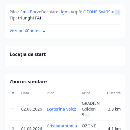
Pilot
:
Emil Burzo
Decolare
:
Ignis
Aripă
:
OZONE SwiftSix
B
Tip
:
triunghi FAI
Vezi pe XContest
→
Locația de start
Zboruri similare
#
Data
Pilot
Aripă
Distanță
Sc
GRADIENT
1
02.08.2026
Ecaterina Valcz
Golden
3.8
km
6
5
B
CristianAntoniu
OZONE
2
01.08.2026
4.1
km
6