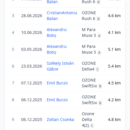
Balan
Rush 6
B
CristianAntoniu
OZONE
3
28.06.2026
4.6
km
4
Balan
Rush 6
B
Alexandru
M Para
4
10.06.2026
4.1
km
4
Botiș
Muse 5
A
Alexandru
M Para
5
03.05.2026
5.1
km
7
Botiș
Muse 5
A
Székely István
OZONE
6
23.03.2026
5.4
km
5
Gábor
Delta4
C
OZONE
7
07.12.2025
Emil Burzo
4.5
km
6
SwiftSix
B
OZONE
8
06.12.2025
Emil Burzo
4.2
km
4
SwiftSix
B
Ozone
9
06.12.2025
Zoltan Csonka
Delta
4.8
km
4
4(2)
C