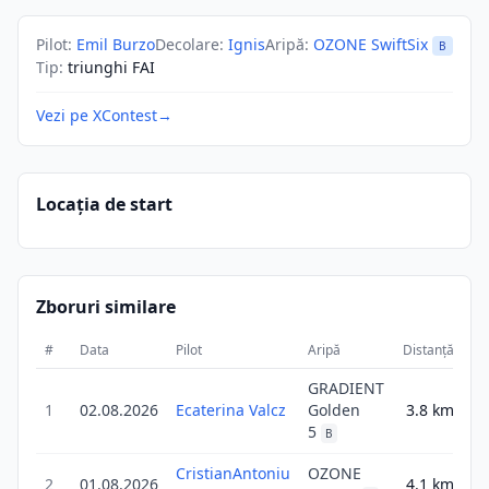
Pilot
:
Emil Burzo
Decolare
:
Ignis
Aripă
:
OZONE SwiftSix
B
Tip
:
triunghi FAI
Vezi pe XContest
→
Locația de start
Zboruri similare
#
Data
Pilot
Aripă
Distanță
Sc
GRADIENT
1
02.08.2026
Ecaterina Valcz
Golden
3.8
km
6
5
B
CristianAntoniu
OZONE
2
01.08.2026
4.1
km
6