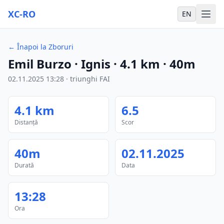
XC-RO
EN
←
Înapoi la Zboruri
Emil Burzo
· Ignis
·
4.1
km
·
40m
02.11.2025
13:28
·
triunghi FAI
4.1
km
6.5
Distanță
Scor
40m
02.11.2025
Durată
Data
13:28
Ora