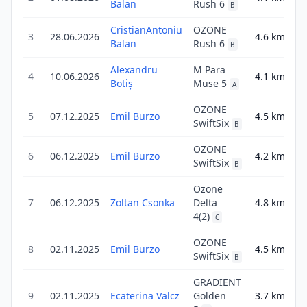
Balan
Rush 6
B
CristianAntoniu
OZONE
3
28.06.2026
4.6
km
4
Balan
Rush 6
B
Alexandru
M Para
4
10.06.2026
4.1
km
4
Botiș
Muse 5
A
OZONE
5
07.12.2025
Emil Burzo
4.5
km
6
SwiftSix
B
OZONE
6
06.12.2025
Emil Burzo
4.2
km
4
SwiftSix
B
Ozone
7
06.12.2025
Zoltan Csonka
Delta
4.8
km
4
4(2)
C
OZONE
8
02.11.2025
Emil Burzo
4.5
km
7
SwiftSix
B
GRADIENT
9
02.11.2025
Ecaterina Valcz
Golden
3.7
km
6