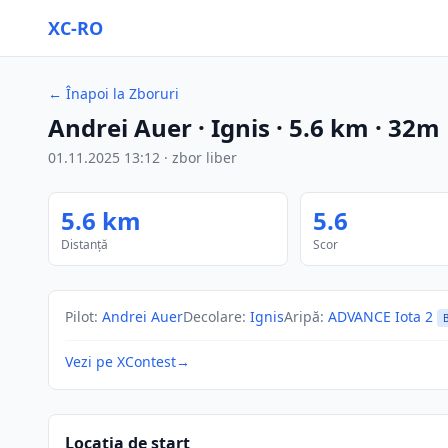
XC-RO
←
Înapoi la Zboruri
Andrei Auer
· Ignis
·
5.6
km
·
32m
01.11.2025
13:12
·
zbor liber
5.6
km
5.6
Distanță
Scor
Pilot
:
Andrei Auer
Decolare
:
Ignis
Aripă
:
ADVANCE Iota 2
Vezi pe XContest
→
Locația de start