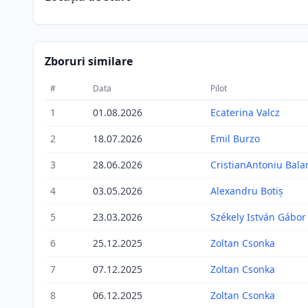
Zboruri similare
#
Data
Pilot
1
01.08.2026
Ecaterina Valcz
2
18.07.2026
Emil Burzo
3
28.06.2026
CristianAntoniu Bala
4
03.05.2026
Alexandru Botiș
5
23.03.2026
Székely István Gábor
6
25.12.2025
Zoltan Csonka
7
07.12.2025
Zoltan Csonka
8
06.12.2025
Zoltan Csonka