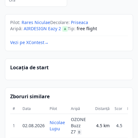
Ora
Pilot
:
Rares Niculae
Decolare
:
Priseaca
Aripă
:
AIRDESIGN Eazy 2
Tip
:
free flight
A
Vezi pe XContest
→
Locația de start
Zboruri similare
#
Data
Pilot
Aripă
Distanță
Scor
Durat
OZONE
Nicolae
1
02.08.2026
Buzz
4.5
km
4.5
23
Lupu
Z7
B