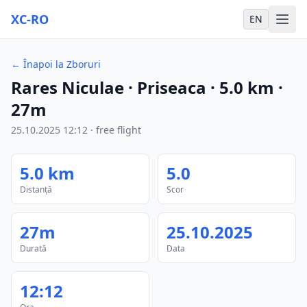
XC-RO
EN
←
Înapoi la Zboruri
Rares Niculae
· Priseaca
·
5.0
km
·
27m
25.10.2025
12:12
·
free flight
5.0
km
5.0
Distanță
Scor
27m
25.10.2025
Durată
Data
12:12