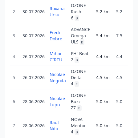
OZONE
Roxana
2
30.07.2026
Rush
5.2
km
5.2
26
Ursu
6
B
ADVANCE
Fredi
3
30.07.2026
Omega
5.4
km
7.5
18
Dobre
ULS
D
Mihai
PHI Beat
4
26.07.2026
4.4
km
4.4
12
CIRTU
2
B
OZONE
Nicolae
5
26.07.2026
Delta
4.5
km
4.5
14
Negoita
4
C
OZONE
Nicolae
6
28.06.2026
Buzz
5.0
km
5.0
39
Lupu
Z7
B
NOVA
Raul
7
28.06.2026
Mentor
5.0
km
5.0
23
Nita
4
B