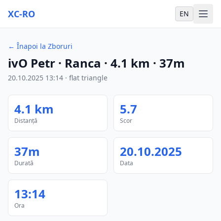
XC-RO
EN
←
Înapoi la Zboruri
ivO Petr
· Ranca
·
4.1
km
·
37m
20.10.2025
13:14
·
flat triangle
4.1
km
5.7
Distanță
Scor
37m
20.10.2025
Durată
Data
13:14
Ora