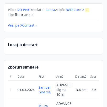
Pilot
:
ivO Petr
Decolare
:
Ranca
Aripă
:
BGD Cure 2
C
Tip
:
flat triangle
Vezi pe XContest
→
Locația de start
Zboruri similare
#
Data
Pilot
Aripă
Distanță
Scor
Dura
ADVANCE
Samuel
1
01.03.2026
Sigma
3.6
km
3.6
1
Gioarsă
10
C
ADVANCE
Miuta