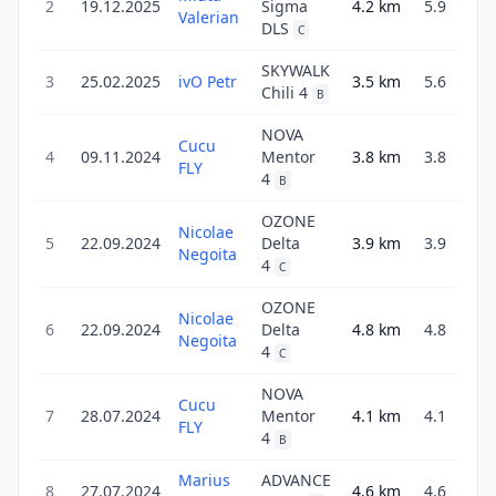
2
19.12.2025
Sigma
4.2
km
5.9
2
Valerian
DLS
C
SKYWALK
3
25.02.2025
ivO Petr
3.5
km
5.6
2
Chili 4
B
NOVA
Cucu
4
09.11.2024
Mentor
3.8
km
3.8
1
FLY
4
B
OZONE
Nicolae
5
22.09.2024
Delta
3.9
km
3.9
1
Negoita
4
C
OZONE
Nicolae
6
22.09.2024
Delta
4.8
km
4.8
1
Negoita
4
C
NOVA
Cucu
7
28.07.2024
Mentor
4.1
km
4.1
1
FLY
4
B
Marius
ADVANCE
8
27.07.2024
4.6
km
4.6
3