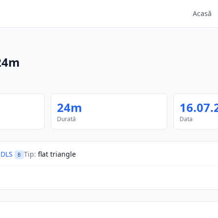
Acasă
24m
24m
16.07.
Durată
Data
 DLS
Tip
:
flat triangle
B