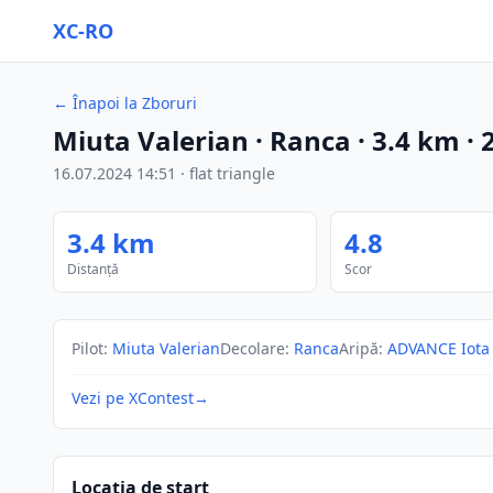
XC-RO
←
Înapoi la Zboruri
Miuta Valerian
· Ranca
·
3.4
km
·
16.07.2024
14:51
·
flat triangle
3.4
km
4.8
Distanță
Scor
Pilot
:
Miuta Valerian
Decolare
:
Ranca
Aripă
:
ADVANCE Iota
Vezi pe XContest
→
Locația de start