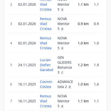
2
02.01.2026
Vlad
Mentor
1.1
km
1.1
23
Cristea
5
B
Remus
NOVA
3
02.01.2026
Vlad
Mentor
0.9
km
0.9
6
Cristea
5
B
Remus
NOVA
4
02.01.2026
Vlad
Mentor
1.0
km
1.0
21
Cristea
5
B
GIN
Lucian
GLIDERS
1
5
24.11.2025
Ștefan
1.2
km
1.9
Bonanza
34
Garabet
3
C
Cosmin
ADVANCE
1
6
16.11.2025
1.0
km
1.6
Costea
Iota 2
53
B
Remus
NOVA
7
16.11.2025
Vlad
Mentor
1.1
km
1.1
18
Cristea
5
B