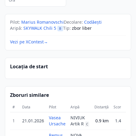
Ora
Pilot
:
Marius Romanovschi
Decolare
:
Codăești
Aripă
:
SKYWALK Chili 5
Tip
:
zbor liber
B
Vezi pe XContest
→
Locația de start
Zboruri similare
#
Data
Pilot
Aripă
Distanță
Scor
Durat
Vasea
NIVIUK
1
1
21.01.2026
0.9
km
1.4
Ursache
Artik R
36
C
Remus
NOVA