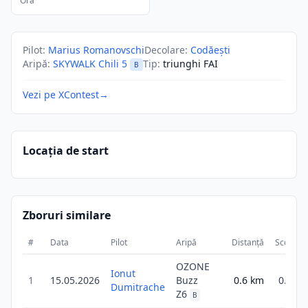
Ora
Pilot
:
Marius Romanovschi
Decolare
:
Codăești
Aripă
:
SKYWALK Chili 5
Tip
:
triunghi FAI
B
Vezi pe XContest
→
Locația de start
Zboruri similare
#
Data
Pilot
Aripă
Distanță
Scor
D
OZONE
Ionut
1
15.05.2026
Buzz
0.6
km
0.6
Dumitrache
Z6
B