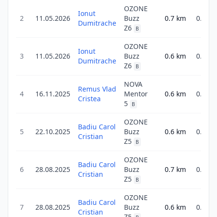
OZONE
Ionut
2
11.05.2026
Buzz
0.7
km
0.7
Dumitrache
Z6
B
OZONE
Ionut
3
11.05.2026
Buzz
0.6
km
0.6
Dumitrache
Z6
B
NOVA
Remus Vlad
4
16.11.2025
Mentor
0.6
km
0.9
Cristea
5
B
OZONE
Badiu Carol
5
22.10.2025
Buzz
0.6
km
0.6
Cristian
Z5
B
OZONE
Badiu Carol
6
28.08.2025
Buzz
0.7
km
0.7
Cristian
Z5
B
OZONE
Badiu Carol
7
28.08.2025
Buzz
0.6
km
0.6
Cristian
Z5