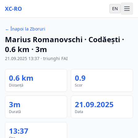
XC-RO
EN
←
Înapoi la Zboruri
Marius Romanovschi
· Codăești
·
0.6
km
·
3m
21.09.2025
13:37
·
triunghi FAI
0.6
km
0.9
Distanță
Scor
3m
21.09.2025
Durată
Data
13:37