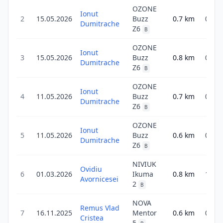
OZONE
Ionut
2
15.05.2026
Buzz
0.7
km
0.7
Dumitrache
Z6
B
OZONE
Ionut
3
15.05.2026
Buzz
0.8
km
0.8
Dumitrache
Z6
B
OZONE
Ionut
4
11.05.2026
Buzz
0.7
km
0.7
Dumitrache
Z6
B
OZONE
Ionut
5
11.05.2026
Buzz
0.6
km
0.6
Dumitrache
Z6
B
NIVIUK
Ovidiu
6
01.03.2026
Ikuma
0.8
km
1.2
Avornicesei
2
B
NOVA
Remus Vlad
7
16.11.2025
Mentor
0.6
km
0.9
Cristea
5