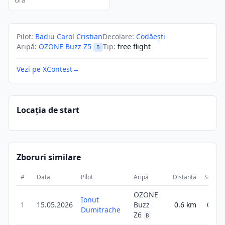
Ora
Pilot
:
Badiu Carol Cristian
Decolare
:
Codăești
Aripă
:
OZONE Buzz Z5
Tip
:
free flight
B
Vezi pe XContest
→
Locația de start
Zboruri similare
#
Data
Pilot
Aripă
Distanță
Scor
OZONE
Ionut
1
15.05.2026
Buzz
0.6
km
0.6
Dumitrache
Z6
B