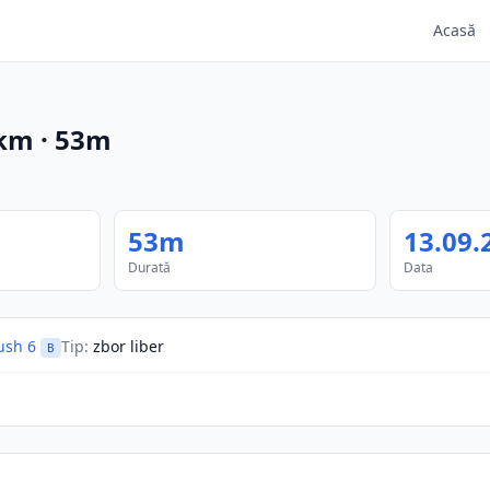
Acasă
km
·
53m
53m
13.09.
Durată
Data
sh 6
Tip
:
zbor liber
B