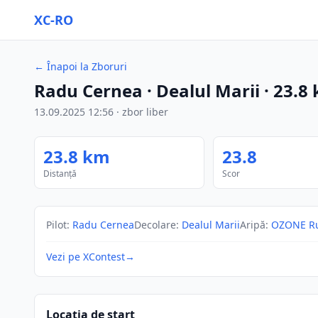
XC-RO
←
Înapoi la Zboruri
Radu Cernea
· Dealul Marii
·
23.8
13.09.2025
12:56
·
zbor liber
23.8
km
23.8
Distanță
Scor
Pilot
:
Radu Cernea
Decolare
:
Dealul Marii
Aripă
:
OZONE Ru
Vezi pe XContest
→
Locația de start