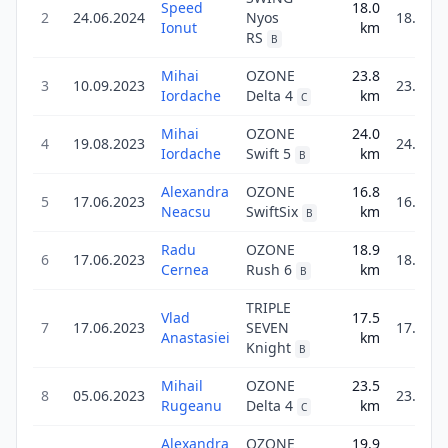
Speed
18.0
2
24.06.2024
Nyos
18.0
Ionut
km
RS
B
Mihai
OZONE
23.8
3
10.09.2023
23.8
Iordache
Delta 4
km
C
Mihai
OZONE
24.0
4
19.08.2023
24.0
Iordache
Swift 5
km
B
Alexandra
OZONE
16.8
5
17.06.2023
16.8
Neacsu
SwiftSix
km
B
Radu
OZONE
18.9
6
17.06.2023
18.9
Cernea
Rush 6
km
B
TRIPLE
Vlad
17.5
7
17.06.2023
SEVEN
17.5
Anastasiei
km
Knight
B
Mihail
OZONE
23.5
8
05.06.2023
23.5
Rugeanu
Delta 4
km
C
Alexandra
OZONE
19.9