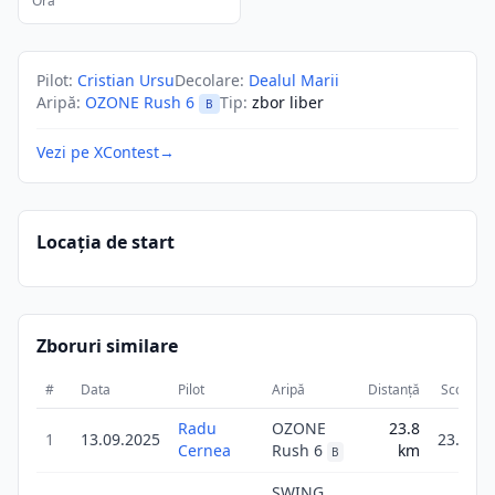
Ora
Pilot
:
Cristian Ursu
Decolare
:
Dealul Marii
Aripă
:
OZONE Rush 6
Tip
:
zbor liber
B
Vezi pe XContest
→
Locația de start
Zboruri similare
#
Data
Pilot
Aripă
Distanță
Scor
D
Radu
OZONE
23.8
1
13.09.2025
23.8
Cernea
Rush 6
km
B
SWING