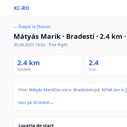
XC-RO
←
Înapoi la Zboruri
Mátyás Marik
· Bradesti
·
2.4
km
30.08.2025
16:02
·
free flight
2.4
km
2.4
Distanță
Scor
Pilot
:
Mátyás Marik
Decolare
:
Bradesti
Aripă
:
NOVA Ion 4
Vezi pe XContest
→
Locația de start