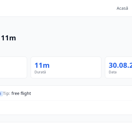
Acasă
·
11m
11m
30.08.
Durată
Data
Tip
:
free flight
B