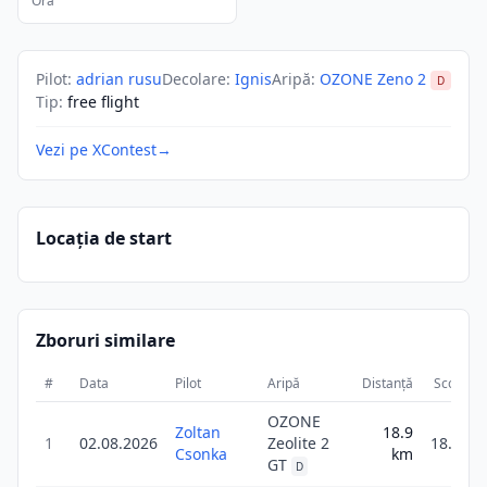
Ora
Pilot
:
adrian rusu
Decolare
:
Ignis
Aripă
:
OZONE Zeno 2
D
Tip
:
free flight
Vezi pe XContest
→
Locația de start
Zboruri similare
#
Data
Pilot
Aripă
Distanță
Scor
D
OZONE
Zoltan
18.9
1
02.08.2026
Zeolite 2
18.9
Csonka
km
GT
D