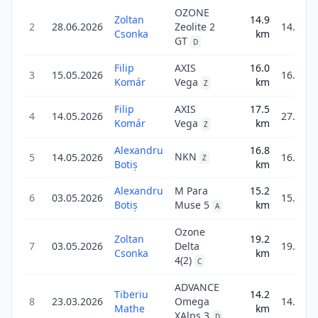
OZONE
Zoltan
14.9
2
28.06.2026
Zeolite 2
14.9
Csonka
km
GT
D
Filip
AXIS
16.0
3
15.05.2026
16.0
Komár
Vega
km
Z
Filip
AXIS
17.5
4
14.05.2026
27.9
Komár
Vega
km
Z
Alexandru
16.8
NKN
5
14.05.2026
16.8
Z
Botiș
km
Alexandru
M Para
15.2
6
03.05.2026
15.2
Botiș
Muse 5
km
A
Ozone
Zoltan
19.2
7
03.05.2026
Delta
19.2
Csonka
km
4(2)
C
ADVANCE
Tiberiu
14.2
8
23.03.2026
Omega
14.2
Mathe
km
XAlps 3
D