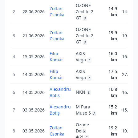
OZONE
Zoltan
14.9
2
28.06.2026
Zeolite 2
14.9
Csonka
km
GT
D
OZONE
Zoltan
19.9
3
21.06.2026
Zeolite 2
19.9
Csonka
km
GT
D
Filip
AXIS
16.0
4
15.05.2026
16.0
Komár
Vega
km
Z
Filip
AXIS
17.5
5
14.05.2026
27.9
Komár
Vega
km
Z
Alexandru
16.8
NKN
6
14.05.2026
16.8
Z
Botiș
km
Alexandru
M Para
15.2
7
03.05.2026
15.2
Botiș
Muse 5
km
A
Ozone
Zoltan
19.2
8
03.05.2026
Delta
19.2
Csonka
km
4(2)
C