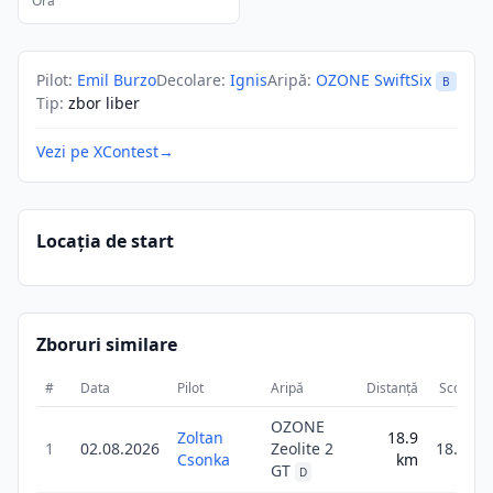
Ora
Pilot
:
Emil Burzo
Decolare
:
Ignis
Aripă
:
OZONE SwiftSix
B
Tip
:
zbor liber
Vezi pe XContest
→
Locația de start
Zboruri similare
#
Data
Pilot
Aripă
Distanță
Scor
D
OZONE
Zoltan
18.9
1
02.08.2026
Zeolite 2
18.9
Csonka
km
GT
D