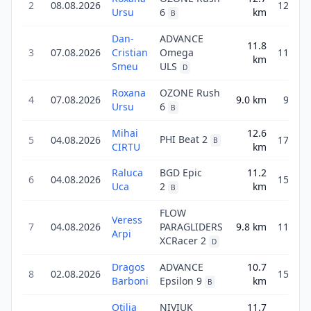
2
08.08.2026
12.7
Ursu
6
km
B
Dan-
ADVANCE
11.8
3
07.08.2026
Cristian
Omega
11.8
km
Smeu
ULS
D
Roxana
OZONE Rush
4
07.08.2026
9.0
km
9.0
Ursu
6
B
Mihai
12.6
PHI Beat 2
5
04.08.2026
17.6
B
CIRTU
km
Raluca
BGD Epic
11.2
6
04.08.2026
15.7
Uca
2
km
B
FLOW
Veress
7
04.08.2026
PARAGLIDERS
9.8
km
11.8
Arpi
XCRacer 2
D
Dragos
ADVANCE
10.7
8
02.08.2026
15.0
Barboni
Epsilon 9
km
B
Otilia
NIVIUK
11.7