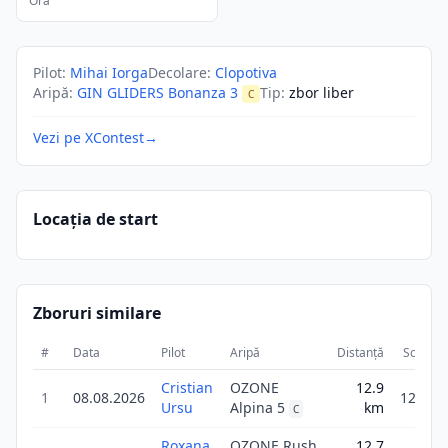
Ora
Pilot
:
Mihai Iorga
Decolare
:
Clopotiva
Aripă
:
GIN GLIDERS Bonanza 3
Tip
:
zbor liber
C
Vezi pe XContest
→
Locația de start
Zboruri similare
#
Data
Pilot
Aripă
Distanță
Scor
Cristian
OZONE
12.9
1
08.08.2026
12.9
Ursu
Alpina 5
km
C
Roxana
OZONE Rush
12.7