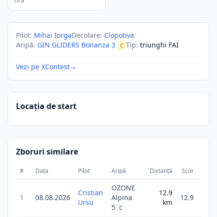
Ora
Pilot
:
Mihai Iorga
Decolare
:
Clopotiva
Aripă
:
GIN GLIDERS Bonanza 3
Tip
:
triunghi FAI
C
Vezi pe XContest
→
Locația de start
Zboruri similare
#
Data
Pilot
Aripă
Distanță
Scor
Dura
OZONE
Cristian
12.9
1
08.08.2026
Alpina
12.9
47
Ursu
km
5
C