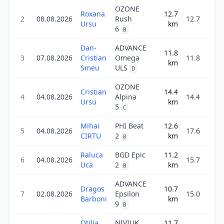
OZONE
Roxana
12.7
2
08.08.2026
Rush
12.7
57
Ursu
km
6
B
Dan-
ADVANCE
11.8
1
3
07.08.2026
Cristian
Omega
11.8
km
21
Smeu
ULS
D
OZONE
Cristian
14.4
1
4
04.08.2026
Alpina
14.4
Ursu
km
19
5
C
Mihai
PHI Beat
12.6
2
5
04.08.2026
17.6
CIRTU
2
km
16
B
Raluca
BGD Epic
11.2
6
04.08.2026
15.7
54
Uca
2
km
B
ADVANCE
Dragos
10.7
1
7
02.08.2026
Epsilon
15.0
Barboni
km
15
9
B
Otilia
NIVIUK
11.7
1