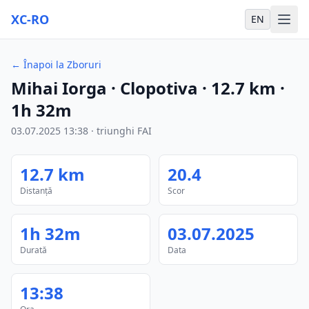
XC-RO
EN
←
Înapoi la Zboruri
Mihai Iorga
· Clopotiva
·
12.7
km
·
1h 32m
03.07.2025
13:38
·
triunghi FAI
12.7
km
20.4
Distanță
Scor
1h 32m
03.07.2025
Durată
Data
13:38