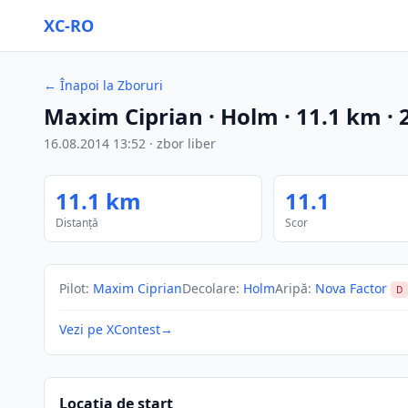
XC-RO
←
Înapoi la Zboruri
Maxim Ciprian
· Holm
·
11.1
km
·
16.08.2014
13:52
·
zbor liber
11.1
km
11.1
Distanță
Scor
Pilot
:
Maxim Ciprian
Decolare
:
Holm
Aripă
:
Nova Factor
D
Vezi pe XContest
→
Locația de start