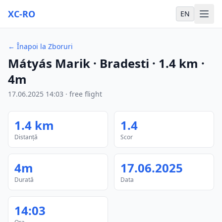
XC-RO
EN
←
Înapoi la Zboruri
Mátyás Marik
· Bradesti
·
1.4
km
·
4m
17.06.2025
14:03
·
free flight
1.4
km
1.4
Distanță
Scor
4m
17.06.2025
Durată
Data
14:03