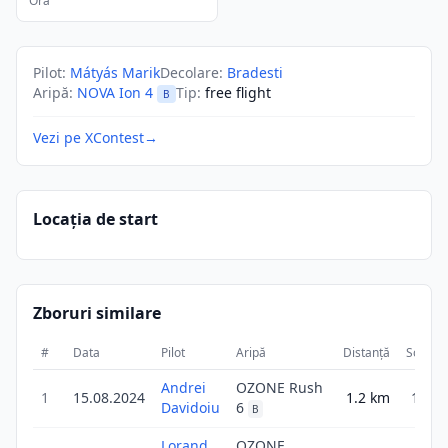
Ora
Pilot
:
Mátyás Marik
Decolare
:
Bradesti
Aripă
:
NOVA Ion 4
Tip
:
free flight
B
Vezi pe XContest
→
Locația de start
Zboruri similare
#
Data
Pilot
Aripă
Distanță
Scor
Andrei
OZONE Rush
1
15.08.2024
1.2
km
1.2
Davidoiu
6
B
Lorand
OZONE