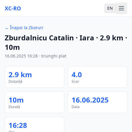
XC-RO
EN
←
Înapoi la Zboruri
Zburdalnicu Catalin
· Iara
·
2.9
km
·
10m
16.06.2025
16:28
·
triunghi plat
2.9
km
4.0
Distanță
Scor
10m
16.06.2025
Durată
Data
16:28