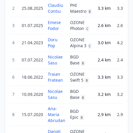
Claudiu
PHI
2
25.08.2025
3.3
km
3.3
Contiu
Maestro
B
Emese
OZONE
3
01.07.2025
2.6
km
2.6
Fodor
Photon
C
Doru
OZONE
4
21.04.2023
3.0
km
4.2
Pop
Alpina 3
C
Nicolae
BGD
5
07.07.2022
2.4
km
2.4
Sasu
Base
B
Traian
OZONE
6
18.06.2022
3.3
km
3.3
Fratean
Swift 5
B
Nicolae
BGD
7
10.09.2020
3.2
km
3.2
Sasu
Base
B
Ana-
BGD
8
15.07.2020
Maria
2.9
km
2.9
Epic
B
Abrudan
Daniel
OZONE