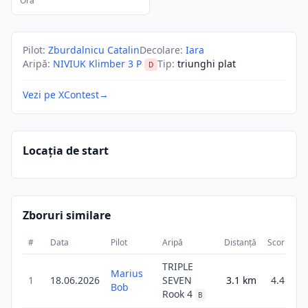
Ora
Pilot
:
Zburdalnicu Catalin
Decolare
:
Iara
Aripă
:
NIVIUK Klimber 3 P
Tip
:
triunghi plat
D
Vezi pe XContest
→
Locația de start
Zboruri similare
#
Data
Pilot
Aripă
Distanță
Scor
Du
TRIPLE
Marius
1
18.06.2026
SEVEN
3.1
km
4.4
Bob
Rook 4
B