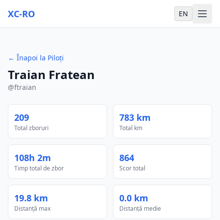
XC-RO
EN
←
Înapoi la Piloți
Traian Fratean
@
ftraian
209
783 km
Total zboruri
Total km
108h 2m
864
Timp total de zbor
Scor total
19.8 km
0.0 km
Distanță max
Distanță medie