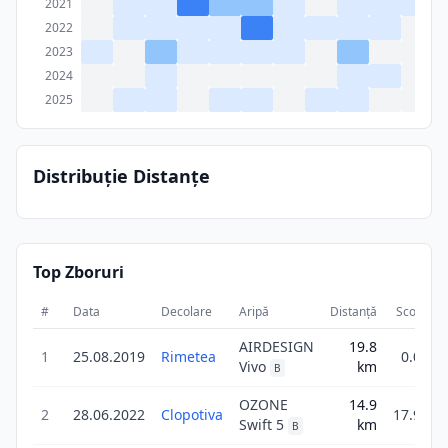
2021
2022
2023
2024
2025
Distribuție Distanțe
Top Zboruri
#
Data
Decolare
Aripă
Distanță
Scor
D
AIRDESIGN
19.8
1
25.08.2019
Rimetea
0.0
Vivo
km
B
OZONE
14.9
2
28.06.2022
Clopotiva
17.9
Swift 5
km
B