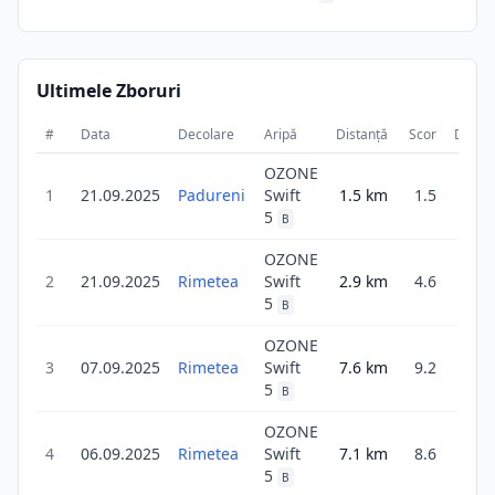
Ultimele Zboruri
#
Data
Decolare
Aripă
Distanță
Scor
Durat
OZONE
1
21.09.2025
Padureni
Swift
1.5
km
1.5
25
5
B
OZONE
2
21.09.2025
Rimetea
Swift
2.9
km
4.6
18
5
B
OZONE
3
07.09.2025
Rimetea
Swift
7.6
km
9.2
25
5
B
OZONE
1
4
06.09.2025
Rimetea
Swift
7.1
km
8.6
7
5
B