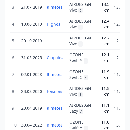
AIRDESIGN
13.5
3
21.07.2019
Rimetea
13.5
Vivo
km
B
AIRDESIGN
12.4
4
10.08.2019
Highes
12.4
Vivo
km
B
AIRDESIGN
12.2
5
20.10.2019
-
12.2
Vivo
km
B
OZONE
12.1
6
31.05.2025
Clopotiva
12.1
Swift 5
km
B
OZONE
11.9
7
02.01.2023
Rimetea
11.9
Swift 5
km
B
AIRDESIGN
11.5
8
23.08.2020
Hasmas
11.5
Vivo
km
B
AIRDESIGN
11.1
9
20.04.2019
Rimetea
11.1
Eazy
km
A
OZONE
11.0
10
30.04.2022
Rimetea
13.2
Swift 5
km
B