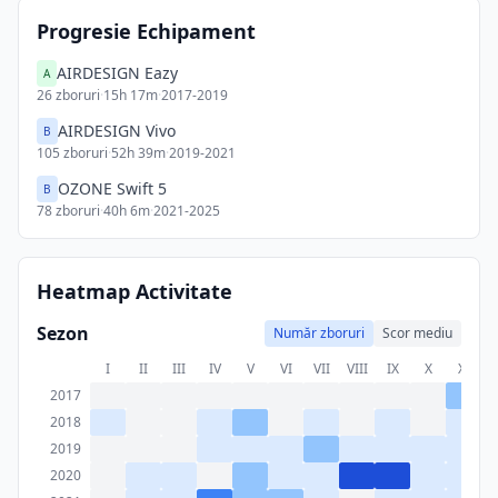
Progresie Echipament
AIRDESIGN Eazy
A
26
zboruri
·
15h 17m
·
2017-2019
AIRDESIGN Vivo
B
105
zboruri
·
52h 39m
·
2019-2021
OZONE Swift 5
B
78
zboruri
·
40h 6m
·
2021-2025
Heatmap Activitate
Sezon
Număr zboruri
Scor mediu
I
II
III
IV
V
VI
VII
VIII
IX
X
XI
X
2017
2018
2019
2020