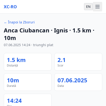
XC-RO
EN
←
Înapoi la Zboruri
Anca Ciubancan
· Ignis
·
1.5
km
·
10m
07.06.2025
14:24
·
triunghi plat
1.5
km
2.1
Distanță
Scor
10m
07.06.2025
Durată
Data
14:24