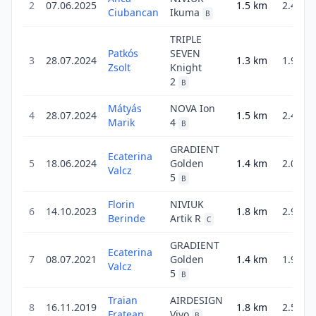
2
07.06.2025
1.5
km
2.4
Ciubancan
Ikuma
B
TRIPLE
Patkós
SEVEN
3
28.07.2024
1.3
km
1.9
Zsolt
Knight
2
B
Mátyás
NOVA Ion
4
28.07.2024
1.5
km
2.4
Marik
4
B
GRADIENT
Ecaterina
5
18.06.2024
Golden
1.4
km
2.0
Valcz
5
B
Florin
NIVIUK
6
14.10.2023
1.8
km
2.9
Berinde
Artik R
C
GRADIENT
Ecaterina
7
08.07.2021
Golden
1.4
km
1.9
Valcz
5
B
Traian
AIRDESIGN
8
16.11.2019
1.8
km
2.5
Fratean
Vivo
B