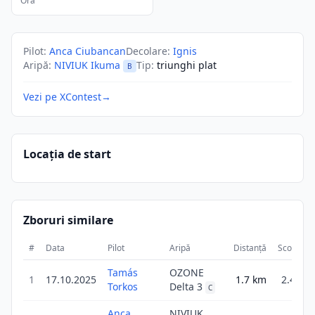
Ora
Pilot
:
Anca Ciubancan
Decolare
:
Ignis
Aripă
:
NIVIUK Ikuma
Tip
:
triunghi plat
B
Vezi pe XContest
→
Locația de start
Zboruri similare
#
Data
Pilot
Aripă
Distanță
Scor
D
Tamás
OZONE
1
17.10.2025
1.7
km
2.4
Torkos
Delta 3
C
Anca
NIVIUK