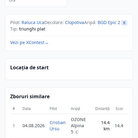
Ora
Pilot
:
Raluca Uca
Decolare
:
Clopotiva
Aripă
:
BGD Epic 2
B
Tip
:
triunghi plat
Vezi pe XContest
→
Locația de start
Zboruri similare
#
Data
Pilot
Aripă
Distanță
Scor
Dura
OZONE
Cristian
14.4
1
1
04.08.2026
Alpina
14.4
Ursu
km
19
5
C