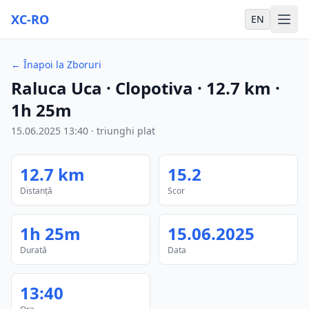
XC-RO
EN
←
Înapoi la Zboruri
Raluca Uca
· Clopotiva
·
12.7
km
·
1h 25m
15.06.2025
13:40
·
triunghi plat
12.7
km
15.2
Distanță
Scor
1h 25m
15.06.2025
Durată
Data
13:40