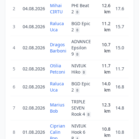
Mihai
PHI Beat
12.6
2
2
04.08.2026
17.6
CIRTU
2
km
16
B
Raluca
BGD Epic
11.2
3
04.08.2026
15.7
54
Uca
2
km
B
ADVANCE
Dragos
10.7
1
4
02.08.2026
Epsilon
15.0
Barboni
km
15
9
B
Otilia
NIVIUK
11.7
1
5
02.08.2026
11.7
Petconi
Hiko
km
21
B
Raluca
BGD Epic
14.0
1
6
02.08.2026
16.8
Uca
2
km
36
B
TRIPLE
Marius
12.3
1
7
02.08.2026
SEVEN
14.8
Bob
km
16
Rook 4
B
Ciprian
NIVIUK
10.8
8
01.08.2026
Calin
Hook 6
10.8
58
km
Pop
P
A