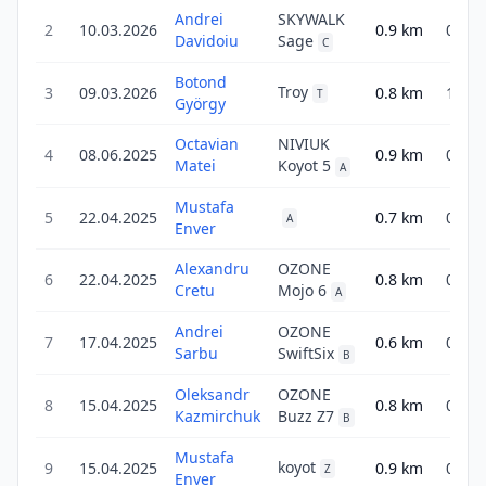
Andrei
SKYWALK
2
10.03.2026
0.9
km
0.9
Davidoiu
Sage
C
Botond
Troy
3
09.03.2026
0.8
km
1.2
T
György
Octavian
NIVIUK
4
08.06.2025
0.9
km
0.9
Matei
Koyot 5
A
Mustafa
5
22.04.2025
0.7
km
0.7
A
Enver
Alexandru
OZONE
6
22.04.2025
0.8
km
0.8
Cretu
Mojo 6
A
Andrei
OZONE
7
17.04.2025
0.6
km
0.9
Sarbu
SwiftSix
B
Oleksandr
OZONE
8
15.04.2025
0.8
km
0.8
Kazmirchuk
Buzz Z7
B
Mustafa
koyot
9
15.04.2025
0.9
km
0.9
Z
Enver