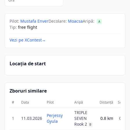
Ora
Pilot
:
Mustafa Enver
Decolare
:
Moacsa
Aripă
:
A
Tip
:
free flight
Vezi pe XContest
→
Locația de start
Zboruri similare
#
Data
Pilot
Aripă
Distanță
Scor
TRIPLE
Perjessy
1
11.03.2026
SEVEN
0.8
km
0.8
Gyula
Rook 2
B