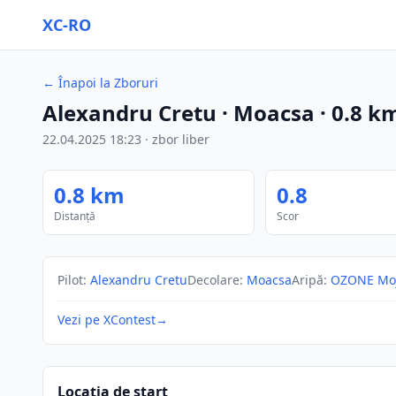
XC-RO
←
Înapoi la Zboruri
Alexandru Cretu
· Moacsa
·
0.8
k
22.04.2025
18:23
·
zbor liber
0.8
km
0.8
Distanță
Scor
Pilot
:
Alexandru Cretu
Decolare
:
Moacsa
Aripă
:
OZONE Moj
Vezi pe XContest
→
Locația de start