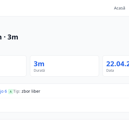
Acasă
m
·
3m
3m
22.04.
Durată
Data
o 6
Tip
:
zbor liber
A