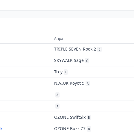
Aripă
TRIPLE SEVEN Rook 2
B
SKYWALK Sage
C
Troy
T
NIVIUK Koyot 5
A
A
A
OZONE SwiftSix
B
uk
OZONE Buzz Z7
B