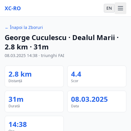
XC-RO
EN
←
Înapoi la Zboruri
George Cuculescu
· Dealul Marii
·
2.8
km
·
31m
08.03.2025
14:38
·
triunghi FAI
2.8
km
4.4
Distanță
Scor
31m
08.03.2025
Durată
Data
14:38