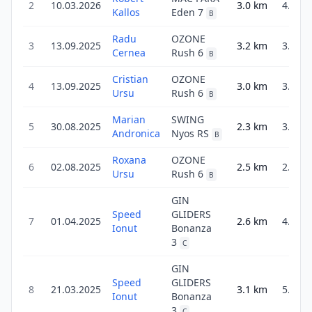
2
10.03.2026
3.0
km
4.7
Kallos
Eden 7
B
Radu
OZONE
3
13.09.2025
3.2
km
3.2
Cernea
Rush 6
B
Cristian
OZONE
4
13.09.2025
3.0
km
3.0
Ursu
Rush 6
B
Marian
SWING
5
30.08.2025
2.3
km
3.6
Andronica
Nyos RS
B
Roxana
OZONE
6
02.08.2025
2.5
km
2.5
Ursu
Rush 6
B
GIN
Speed
GLIDERS
7
01.04.2025
2.6
km
4.2
Ionut
Bonanza
3
C
GIN
Speed
GLIDERS
8
21.03.2025
3.1
km
5.0
Ionut
Bonanza
3
C