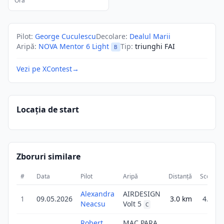
Ora
Pilot
:
George Cuculescu
Decolare
:
Dealul Marii
Aripă
:
NOVA Mentor 6 Light
Tip
:
triunghi FAI
B
Vezi pe XContest
→
Locația de start
Zboruri similare
#
Data
Pilot
Aripă
Distanță
Scor
D
Alexandra
AIRDESIGN
1
09.05.2026
3.0
km
4.8
Neacsu
Volt 5
C
Robert
MAC PARA