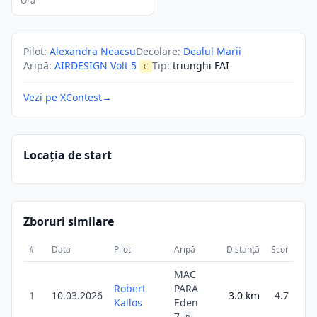
Ora
Pilot
:
Alexandra Neacsu
Decolare
:
Dealul Marii
Aripă
:
AIRDESIGN Volt 5
Tip
:
triunghi FAI
C
Vezi pe XContest
→
Locația de start
Zboruri similare
#
Data
Pilot
Aripă
Distanță
Scor
Dur
MAC
Robert
PARA
1
10.03.2026
3.0
km
4.7
2
Kallos
Eden
7