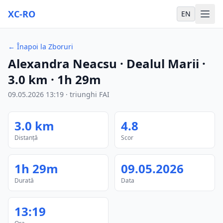
XC-RO
EN
←
Înapoi la Zboruri
Alexandra Neacsu
· Dealul Marii
·
3.0
km
·
1h 29m
09.05.2026
13:19
·
triunghi FAI
3.0
km
4.8
Distanță
Scor
1h 29m
09.05.2026
Durată
Data
13:19