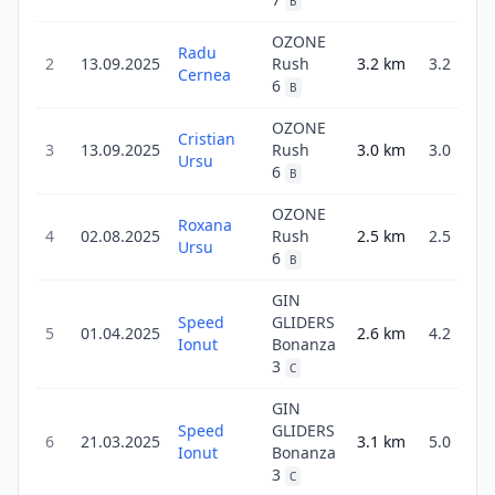
B
OZONE
Radu
2
13.09.2025
Rush
3.2
km
3.2
3
Cernea
6
B
OZONE
Cristian
3
13.09.2025
Rush
3.0
km
3.0
3
Ursu
6
B
OZONE
Roxana
4
02.08.2025
Rush
2.5
km
2.5
1
Ursu
6
B
GIN
Speed
GLIDERS
5
01.04.2025
2.6
km
4.2
4
Ionut
Bonanza
3
C
GIN
Speed
GLIDERS
6
21.03.2025
3.1
km
5.0
4
Ionut
Bonanza
3
C