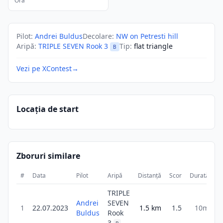
Ora
Pilot
:
Andrei Buldus
Decolare
:
NW on Petresti hill
Aripă
:
TRIPLE SEVEN Rook 3
Tip
:
flat triangle
B
Vezi pe XContest
→
Locația de start
Zboruri similare
#
Data
Pilot
Aripă
Distanță
Scor
Durată
TRIPLE
Andrei
SEVEN
1
22.07.2023
1.5
km
1.5
10m
Buldus
Rook
3