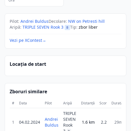
Ora
Pilot
:
Andrei Buldus
Decolare
:
NW on Petresti hill
Aripă
:
TRIPLE SEVEN Rook 3
Tip
:
zbor liber
B
Vezi pe XContest
→
Locația de start
Zboruri similare
#
Data
Pilot
Aripă
Distanță
Scor
Durată
TRIPLE
Andrei
SEVEN
1
04.02.2024
1.6
km
2.2
29m
Buldus
Rook
3