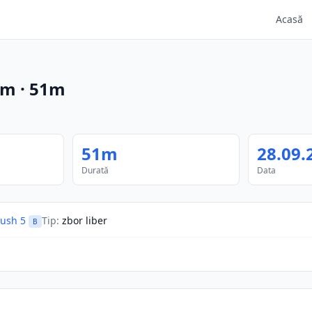
Acasă
km
·
51m
51m
28.09.
Durată
Data
ush 5
Tip
:
zbor liber
B