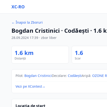
XC-RO
←
Înapoi la Zboruri
Bogdan Cristinici
· Codăești
·
1.6
28.09.2024
17:39
·
zbor liber
1.6
km
1.6
Distanță
Scor
Pilot
:
Bogdan Cristinici
Decolare
:
Codăești
Aripă
:
OZONE R
Vezi pe XContest
→
Locația de start