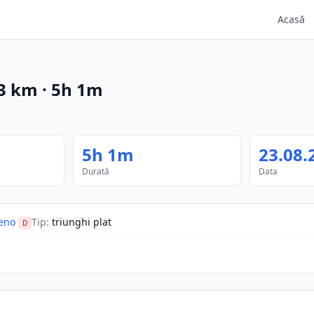
Acasă
3
km
·
5h 1m
5h 1m
23.08.
Durată
Data
eno
Tip
:
triunghi plat
D