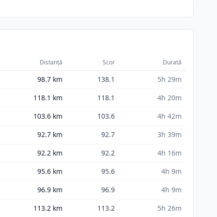
Distanță
Scor
Durată
98.7
km
138.1
5h 29m
118.1
km
118.1
4h 20m
103.6
km
103.6
4h 42m
92.7
km
92.7
3h 39m
92.2
km
92.2
4h 16m
95.6
km
95.6
4h 9m
96.9
km
96.9
4h 9m
113.2
km
113.2
5h 26m