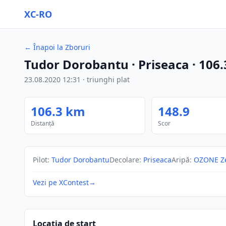
XC-RO
←
Înapoi la Zboruri
Tudor Dorobantu
· Priseaca
·
106.
23.08.2020
12:31
·
triunghi plat
106.3
km
148.9
Distanță
Scor
Pilot
:
Tudor Dorobantu
Decolare
:
Priseaca
Aripă
:
OZONE Z
Vezi pe XContest
→
Locația de start