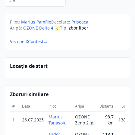
Ora
Pilot
:
Marius Pamfile
Decolare
:
Priseaca
Aripă
:
OZONE Delta 4
Tip
:
zbor liber
C
Vezi pe XContest
→
Locația de start
Zboruri similare
#
Data
Pilot
Aripă
Distanță
Scor
Marius
OZONE
98.7
1
26.07.2025
138.1
Tanasoiu
Zeno 2
km
D
Tudor
OZONE
118.1