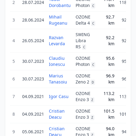
2
28.07.2024
118.1
Dorobantu
Photon
km
C
Mihail
OZONE
92.7
3
28.06.2024
92.7
Rugeanu
Delta 4
km
C
SWING
Razvan
92.2
4
26.05.2024
Libra
92.2
Levarda
km
RS
C
Claudiu
OZONE
95.6
5
30.07.2023
95.6
Ionescu
Photon
km
C
Marius
OZONE
96.9
6
30.07.2023
96.9
Tanasoiu
Zeno 2
km
D
OZONE
113.2
7
04.09.2021
Igor Casu
113.2
Enzo 3
km
Z
Cristian
OZONE
101.5
8
04.09.2021
101.5
Deacu
Enzo 3
km
Z
Cristian
OZONE
94.0
9
05.06.2021
94.0
Deacu
Enzo 3
km
Z