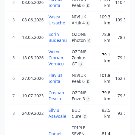
2
08.06.2026
110.4
Ionita
Peak 6
km
D
Vasea
NIVIUK
109.3
3
08.06.2026
109.3
Ursache
Artik 4
km
C
Sorin
OZONE
78.8
4
18.05.2026
78.8
Budeanu
Photon
km
C
Victor
OZONE
79.1
5
18.05.2026
Ciprian
Zeolite
79.1
km
Vornicu
GT
D
Flavius
NIVIUK
101.8
6
27.04.2026
162.8
Ionita
Peak 6
km
D
Cristian
OZONE
79.8
7
10.07.2023
79.8
Deacu
Enzo 3
km
Z
Silviu
BGD
93.5
8
24.09.2022
93.5
Asavoaie
Cure
km
C
TRIPLE
Daniel
SEVEN
81.4