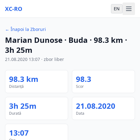
XC-RO
EN
←
Înapoi la Zboruri
Marian Dunose
· Buda
·
98.3
km
·
3h 25m
21.08.2020
13:07
·
zbor liber
98.3
km
98.3
Distanță
Scor
3h 25m
21.08.2020
Durată
Data
13:07