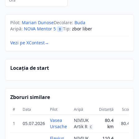
Ora
Pilot
:
Marian Dunose
Decolare
:
Buda
Aripă
:
NOVA Mentor 5
Tip
:
zbor liber
B
Vezi pe XContest
→
Locația de start
Zboruri similare
#
Data
Pilot
Aripă
Distanță
Scor
Du
Vasea
NIVIUK
80.4
1
05.07.2026
80.4
Ursache
Artik R
km
C
Flavius
NIVIUK
110.4