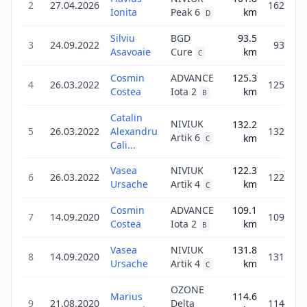
2
27.04.2026
162.8
Ionita
Peak 6
km
D
Silviu
BGD
93.5
3
24.09.2022
93.5
Asavoaie
Cure
km
C
Cosmin
ADVANCE
125.3
4
26.03.2022
125.3
Costea
Iota 2
km
B
Catalin
NIVIUK
132.2
5
26.03.2022
Alexandru
132.2
Artik 6
km
C
Cali...
Vasea
NIVIUK
122.3
6
26.03.2022
122.3
Ursache
Artik 4
km
C
Cosmin
ADVANCE
109.1
7
14.09.2020
109.1
Costea
Iota 2
km
B
Vasea
NIVIUK
131.8
8
14.09.2020
131.8
Ursache
Artik 4
km
C
OZONE
Marius
114.6
9
21.08.2020
Delta
114.6