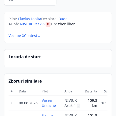
Ora
Pilot
:
Flavius Ionita
Decolare
:
Buda
Aripă
:
NIVIUK Peak 6
Tip
:
zbor liber
D
Vezi pe XContest
→
Locația de start
Zboruri similare
#
Data
Pilot
Aripă
Distanță
Scor
Vasea
NIVIUK
109.3
1
08.06.2026
109.3
Ursache
Artik 4
km
C
Flavius
NIVIUK
101.8