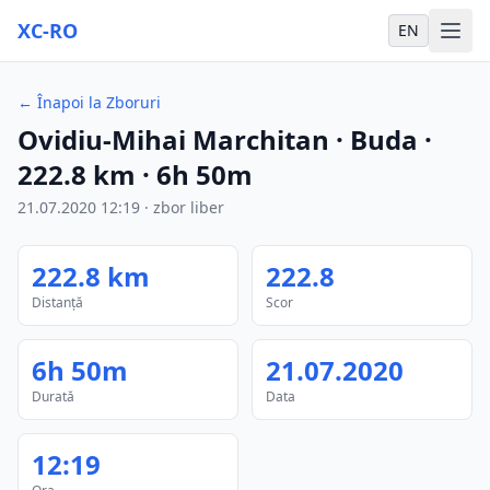
XC-RO
EN
←
Înapoi la Zboruri
Ovidiu-Mihai Marchitan
· Buda
·
222.8
km
·
6h 50m
21.07.2020
12:19
·
zbor liber
222.8
km
222.8
Distanță
Scor
6h 50m
21.07.2020
Durată
Data
12:19