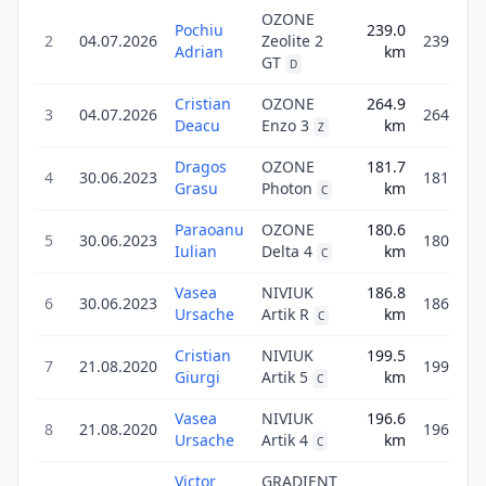
OZONE
Pochiu
239.0
2
04.07.2026
Zeolite 2
239.0
Adrian
km
GT
D
Cristian
OZONE
264.9
3
04.07.2026
264.9
Deacu
Enzo 3
km
Z
Dragos
OZONE
181.7
4
30.06.2023
181.7
Grasu
Photon
km
C
Paraoanu
OZONE
180.6
5
30.06.2023
180.6
Iulian
Delta 4
km
C
Vasea
NIVIUK
186.8
6
30.06.2023
186.8
Ursache
Artik R
km
C
Cristian
NIVIUK
199.5
7
21.08.2020
199.5
Giurgi
Artik 5
km
C
Vasea
NIVIUK
196.6
8
21.08.2020
196.6
Ursache
Artik 4
km
C
Victor
GRADIENT