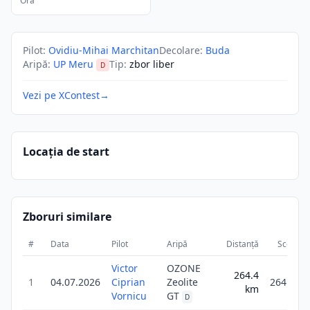
Ora
Pilot
:
Ovidiu-Mihai Marchitan
Decolare
:
Buda
Aripă
:
UP Meru
Tip
:
zbor liber
D
Vezi pe XContest
→
Locația de start
Zboruri similare
#
Data
Pilot
Aripă
Distanță
Scor
Victor
OZONE
264.4
1
04.07.2026
Ciprian
Zeolite
264.4
km
Vornicu
GT
D